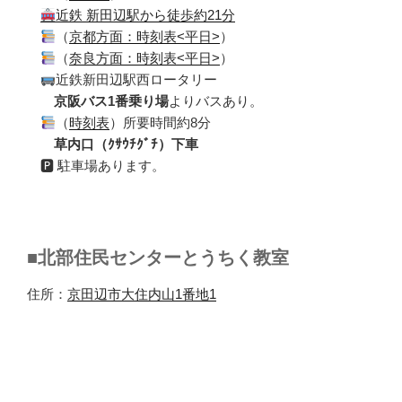
近鉄 新田辺駅から徒歩約21分
（
京都方面：時刻表<平日>
）
（
奈良方面：時刻表<平日>
）
近鉄新田辺駅西ロータリー
京阪バス1番乗り場
よりバスあり。
（
時刻表
）所要時間約8分
草内口（ｸｻｳﾁｸﾞﾁ）下車
🅿 駐車場あります。
■北部住民センターとうちく教室
住所：
京田辺市大住内山1番地1