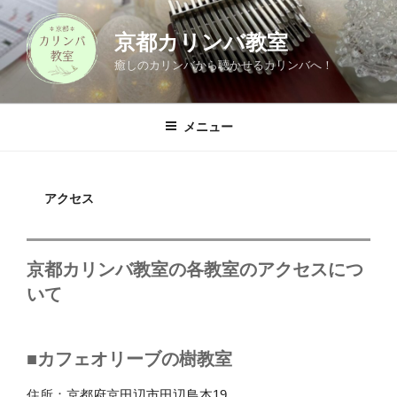
コ
ン
京都カリンバ教室
テ
癒しのカリンバから聴かせるカリンバへ！
ン
ツ
へ
メニュー
ス
キ
ッ
アクセス
プ
京都カリンバ教室の各教室のアクセスにつ
いて
■カフェオリーブの樹教室
住所：
京都府京田辺市田辺鳥本19