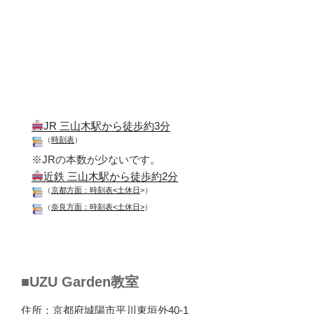
JR 三山木駅から徒歩約3分
（
時刻表
）
※JRの本数が少ないです。
近鉄 三山木駅から徒歩約2分
（
京都方面：時刻表<土休日
>）
（
奈良方面：時刻表<土休日>
）
■UZU Garden教室
住所：京都府城陽市平川東垣外40-1