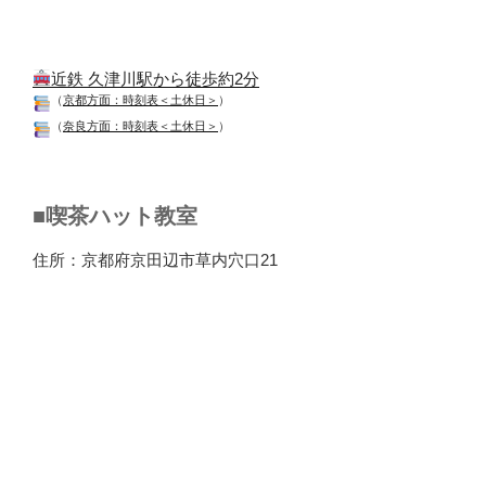
近鉄 久津川駅から徒歩約2分
（
京都方面：時刻表＜土休日＞
）
（
奈良方面：時刻表＜土休日＞
）
■喫茶ハット教室
住所：京都府京田辺市草内穴口21