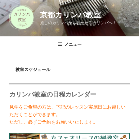
コ
ン
京都カリンバ教室
テ
癒しのカリンバから聴かせるカリンバへ！
ン
ツ
へ
メニュー
ス
キ
ッ
教室スケジュール
プ
カリンバ教室の日程カレンダー
見学をご希望の方は、下記のレッスン実施日にお越しい
ただくことができます。
ただし、必ずご予約をお願いいたします。