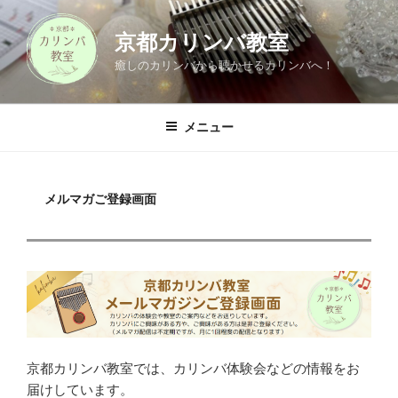
コ
ン
京都カリンバ教室
テ
癒しのカリンバから聴かせるカリンバへ！
ン
ツ
へ
メニュー
ス
キ
ッ
メルマガご登録画面
プ
京都カリンバ教室では、カリンバ体験会などの情報をお
届けしています。