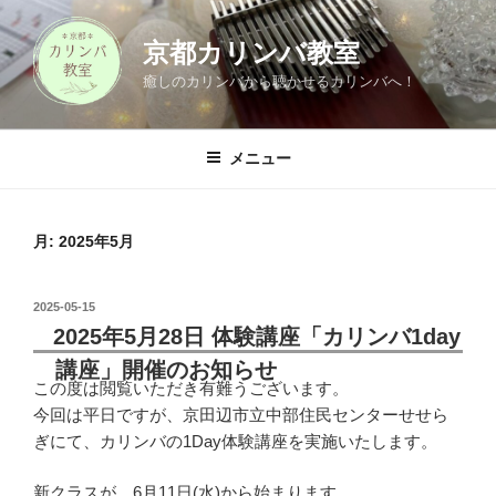
コ
ン
京都カリンバ教室
テ
癒しのカリンバから聴かせるカリンバへ！
ン
ツ
へ
メニュー
ス
キ
ッ
月:
2025年5月
プ
投
2025-05-15
稿
2025年5月28日 体験講座「カリンバ1day
日:
講座」開催のお知らせ
この度は閲覧いただき有難うございます。
今回は平日ですが、京田辺市立中部住民センターせせら
ぎにて、カリンバの1Day体験講座を実施いたします。
新クラスが、6月11日(水)から始まります。