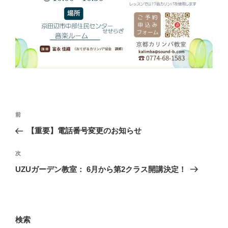
投
前
前
稿
の
【重要】電話番号変更のお知らせ
ナ
投
ビ
稿
次
次
ゲ
の
UZUガーデン教室： 6月から第2クラス開講決定！
投
ー
稿
シ
ョ
検索
ン