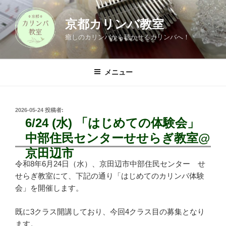
コ
ン
京都カリンバ教室
テ
癒しのカリンバから聴かせるカリンバへ！
ン
ツ
へ
メニュー
ス
キ
ッ
投
2026-05-24
投稿者:
プ
稿
6/24 (水) 「はじめての体験会」
日:
中部住民センターせせらぎ教室@
京田辺市
令和8年6月24日（水）、京田辺市中部住民センター せ
せらぎ教室にて、下記の通り「はじめてのカリンバ体験
会」を開催します。
既に3クラス開講しており、今回4クラス目の募集となり
ます。