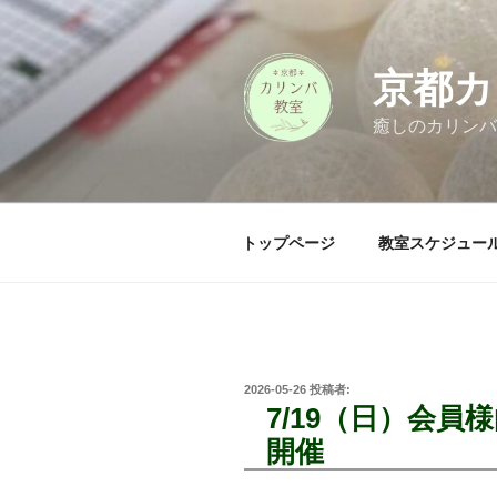
コ
ン
テ
京都カ
ン
ツ
癒しのカリンバ
へ
ス
キ
ッ
トップページ
教室スケジュー
プ
投
2026-05-26
投稿者:
稿
7/19（日）会
日:
開催