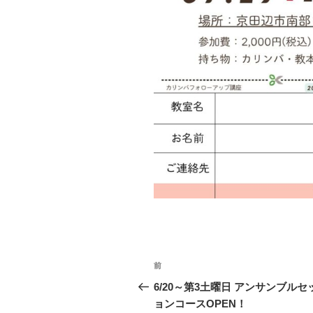
投
前
前
稿
の
6/20～第3土曜日 アンサンブルセ
投
ョンコースOPEN！
ナ