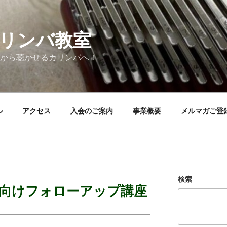
リンバ教室
から聴かせるカリンバへ！
ル
アクセス
入会のご案内
事業概要
メルマガご登
検索
員様向けフォローアップ講座