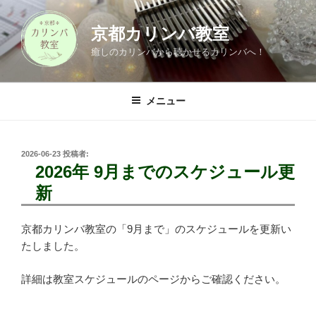
コ
ン
京都カリンバ教室
テ
癒しのカリンバから聴かせるカリンバへ！
ン
ツ
へ
メニュー
ス
キ
ッ
投
2026-06-23
投稿者:
プ
稿
2026年 9月までのスケジュール更
日:
新
京都カリンバ教室の「9月まで」のスケジュールを更新い
たしました。
詳細は教室スケジュールのページからご確認ください。