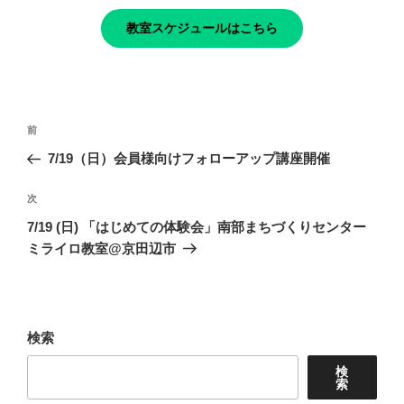
教室スケジュールはこちら
投
前
前
稿
の
7/19（日）会員様向けフォローアップ講座開催
ナ
投
ビ
稿
次
次
ゲ
の
7/19 (日) 「はじめての体験会」南部まちづくりセンター
投
ー
ミライロ教室@京田辺市
稿
シ
ョ
ン
検索
検
索